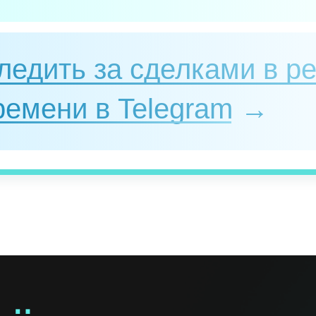
ледить за сделками в р
ремени в Telegram →