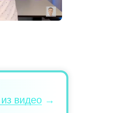
 из видео
→