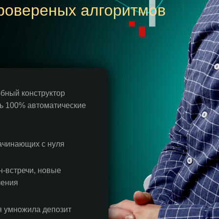
ровереных алгоритмов
бный конструктор
ть 100% автоматические
ачинающих с нуля
-встречи, новые
ления
я умножила депозит