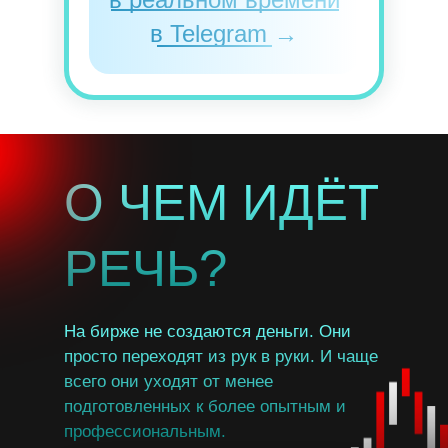
в Telegram →
О ЧЕМ ИДЁТ
РЕЧЬ?
На бирже не создаются деньги. Они
просто переходят из рук в руки. И чаще
всего они уходят от менее
подготовленных к более опытным и
профессиональным.