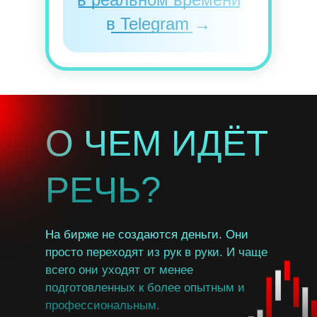
в Telegram →
О ЧЕМ ИДЁТ
РЕЧЬ?
На бирже не создаются деньги. Они
просто переходят из рук в руки. И чаще
всего они уходят от менее
подготовленных к более опытным и
профессиональным.