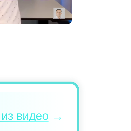
 из видео
→