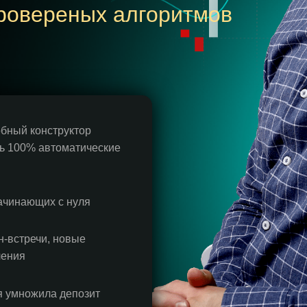
ровереных алгоритмов
бный конструктор
ть 100% автоматические
ачинающих с нуля
-встречи, новые
ления
я умножила депозит