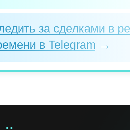
ледить за сделками в р
ремени в Telegram →