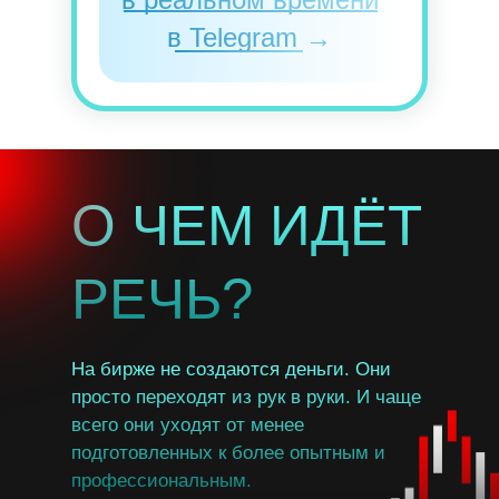
в Telegram →
О ЧЕМ ИДЁТ
РЕЧЬ?
На бирже не создаются деньги. Они
просто переходят из рук в руки. И чаще
всего они уходят от менее
подготовленных к более опытным и
профессиональным.